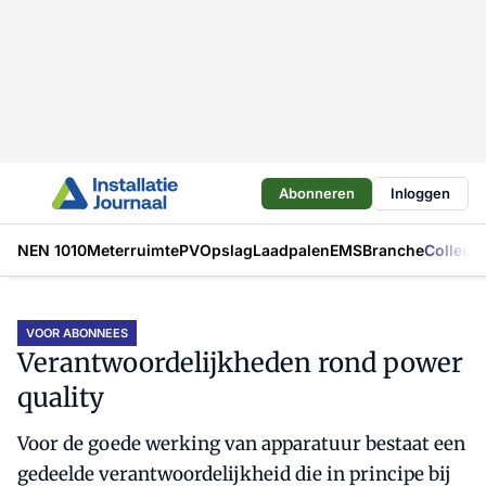
Abonneren
Inloggen
NEN 1010
Meterruimte
PV
Opslag
Laadpalen
EMS
Branche
Collecti
VOOR ABONNEES
Verantwoordelijkheden rond power
quality
Voor de goede werking van apparatuur bestaat een
gedeelde verantwoordelijkheid die in principe bij