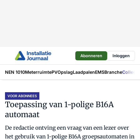
Abonneren
Inloggen
NEN 1010
Meterruimte
PV
Opslag
Laadpalen
EMS
Branche
Collecti
VOOR ABONNEES
Toepassing van 1-polige B16A
automaat
De redactie ontving een vraag van een lezer over
het gebruik van 1-polige B16A groepsautomaten in