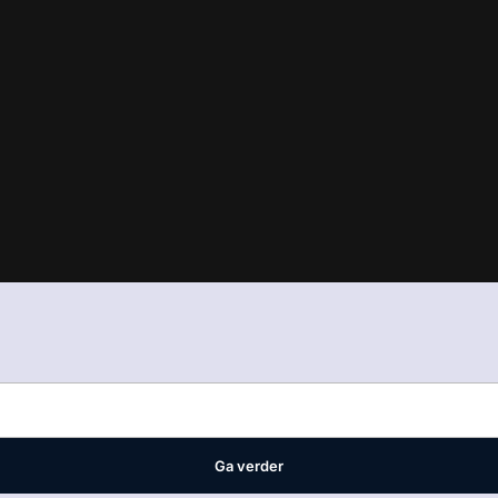
in
ons manifest
waar VMN media voor staat. Op gebruik van deze site
ellingen
Ga verder