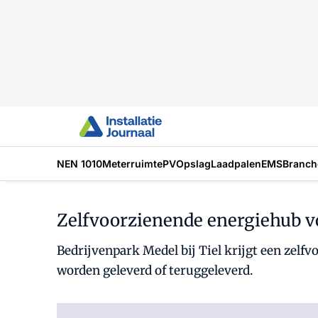
NEN 1010
Meterruimte
PV
Opslag
Laadpalen
EMS
Branch
Zelfvoorzienende energiehub vo
Bedrijvenpark Medel bij Tiel krijgt een zel
worden geleverd of teruggeleverd.