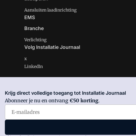
Aansluiten laadinrichting
EMS
Branche
Verlichting
Volg Installatie Journaal
x
LinkedIn
Krijg direct volledige toegang tot Installatie Journaal
Installatie Journaal is onderdeel van VMN media. Lees 
Abonneer je nu en ontvang
€50 korting
.
Voorwaarden
en
Privacy en Cookie beleid
|
Privacy inst