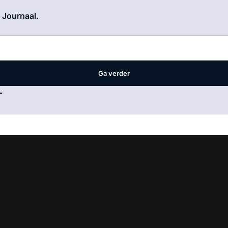
Log in
om dit artikel te lezen.
e Journaal.
Ga verder
.