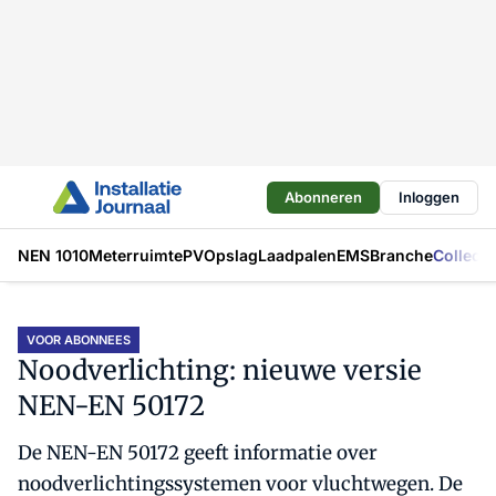
Abonneren
Inloggen
NEN 1010
Meterruimte
PV
Opslag
Laadpalen
EMS
Branche
Collecti
VOOR ABONNEES
Noodverlichting: nieuwe versie
NEN-EN 50172
De NEN-EN 50172 geeft informatie over
noodverlichtingssystemen voor vluchtwegen. De