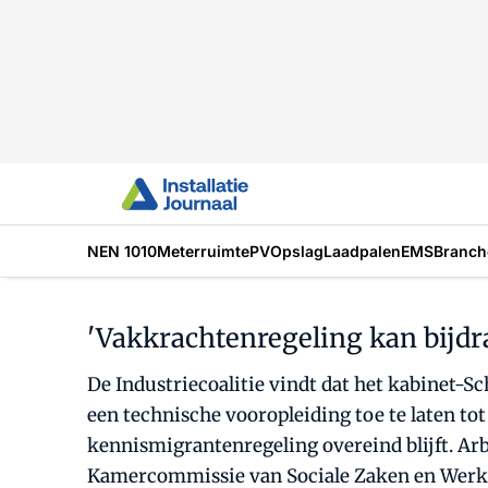
NEN 1010
Meterruimte
PV
Opslag
Laadpalen
EMS
Branch
'Vakkrachtenregeling kan bijdr
De Industriecoalitie vindt dat het kabinet-
een technische vooropleiding toe te laten to
kennismigrantenregeling overeind blijft. Arb
Kamercommissie van Sociale Zaken en Werk