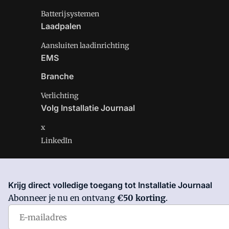
Batterijsystemen
Laadpalen
Aansluiten laadinrichting
EMS
Branche
Verlichting
Volg Installatie Journaal
x
LinkedIn
Krijg direct volledige toegang tot Installatie Journaal
Installatie Journaal is onderdeel van VMN media. Lees 
Abonneer je nu en ontvang
€50 korting
.
Voorwaarden
en
Privacy en Cookie beleid
|
Privacy inst