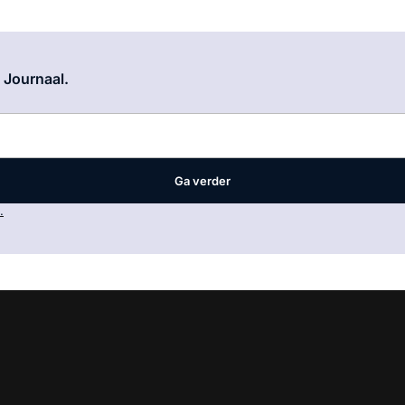
Log in
om dit artikel te lezen.
e Journaal.
Ga verder
.