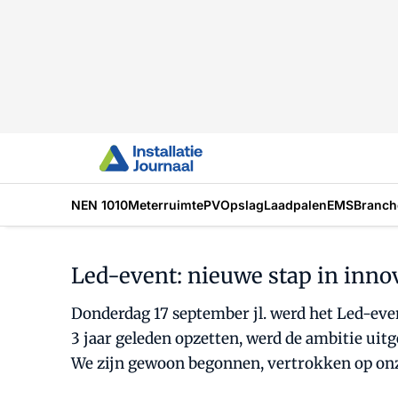
NEN 1010
Meterruimte
PV
Opslag
Laadpalen
EMS
Branch
Led-event: nieuwe stap in innov
Donderdag 17 september jl. werd het Led-eve
3 jaar geleden opzetten, werd de ambitie uit
We zijn gewoon begonnen, vertrokken op onze 