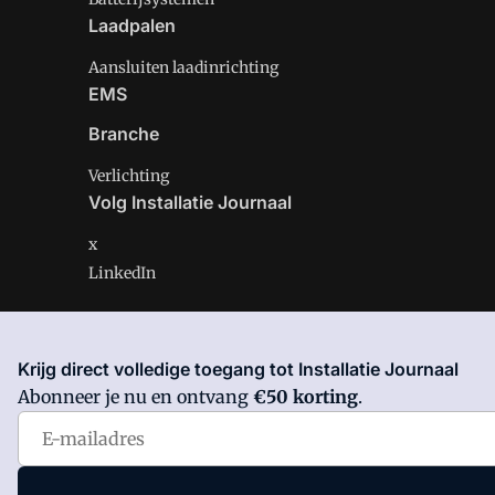
Laadpalen
Aansluiten laadinrichting
EMS
Branche
Verlichting
Volg Installatie Journaal
x
LinkedIn
Krijg direct volledige toegang tot Installatie Journaal
Installatie Journaal is onderdeel van VMN media. Lees 
Abonneer je nu en ontvang
€50 korting
.
Voorwaarden
en
Privacy en Cookie beleid
|
Privacy inst