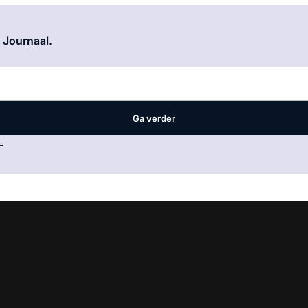
Log in
om dit artikel te lezen.
e Journaal.
Ga verder
.