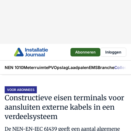
Abonneren
Inloggen
NEN 1010
Meterruimte
PV
Opslag
Laadpalen
EMS
Branche
Collecti
VOOR ABONNEES
Constructieve eisen terminals voor
aansluiten externe kabels in een
verdeelsysteem
De NEN-EN-IEC 61439 geeft een aantal algemene