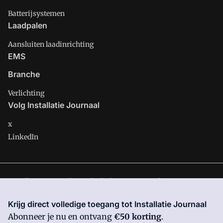
Batterijsystemen
Laadpalen
Aansluiten laadinrichting
EMS
Branche
Verlichting
Volg Installatie Journaal
x
LinkedIn
Installatie Journaal is onderdeel van VMN media. Lees in
ons
manifest
waar VMN media voor staat. Op gebruik van deze
Krijg direct volledige toegang tot Installatie Journaal
site zijn de volgende regelingen van toepassing:
Algemene
Abonneer je nu en ontvang
€50 korting
.
Voorwaarden
en
Privacy en Cookie beleid
|
Privacy instellingen