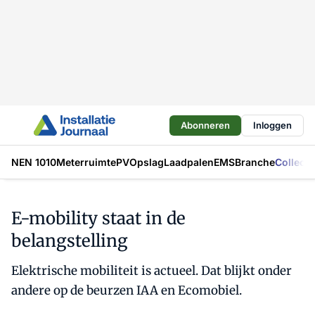
Abonneren
Inloggen
NEN 1010
Meterruimte
PV
Opslag
Laadpalen
EMS
Branche
Collecti
E-mobility staat in de
belangstelling
Elektrische mobiliteit is actueel. Dat blijkt onder
andere op de beurzen IAA en Ecomobiel.