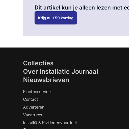
Dit artikel kun je alleen lezen met
Krijg nu €50 korting
Collecties
Over Installatie Journaal
Nieuwsbrieven
Klantenservice
Contact
Adverteren
Vacatures
InstallQ & Kivi ledenvoordeel