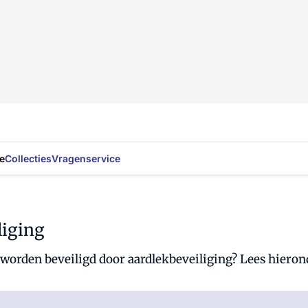
e
Collecties
Vragenservice
liging
 worden beveiligd door aardlekbeveiliging? Lees hieron
Al abonnee?
Log hier in.