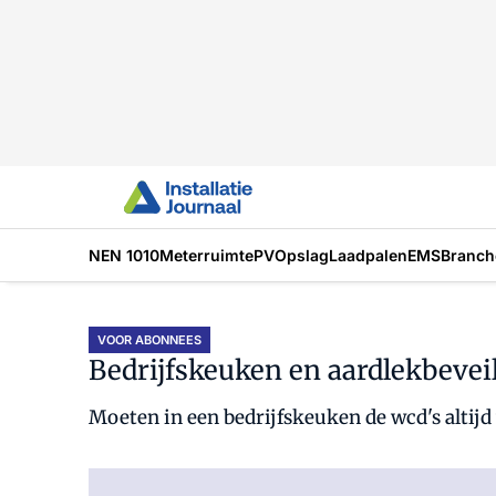
NEN 1010
Meterruimte
PV
Opslag
Laadpalen
EMS
Branch
VOOR ABONNEES
Bedrijfskeuken en aardlekbevei
Moeten in een bedrijfskeuken de wcd's altijd