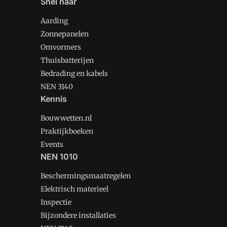
Snel naar
Aarding
Zonnepanelen
Omvormers
Thuisbatterijen
Bedrading en kabels
NEN 3140
Kennis
Bouwwetten.nl
Praktijkboeken
Events
NEN 1010
Beschermingsmaatregelen
Elektrisch materieel
Inspectie
Bijzondere installaties