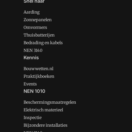
Snel naar
Aarding
Zonnepanelen
Omvormers
Thuisbatterijen
Bedrading en kabels
NEN 3140
Kennis
Bouwwetten.nl
Praktijkboeken
Events
NEN 1010
Beschermingsmaatregelen
Elektrisch materieel
Inspectie
Bijzondere installaties