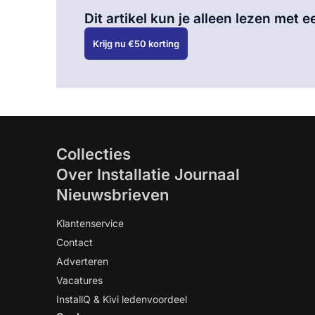
Dit artikel kun je alleen lezen met
Krijg nu €50 korting
Collecties
Over Installatie Journaal
Nieuwsbrieven
Klantenservice
Contact
Adverteren
Vacatures
InstallQ & Kivi ledenvoordeel