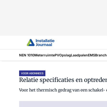
NEN 1010
Meterruimte
PV
Opslag
Laadpalen
EMS
Branch
VOOR ABONNEES
Relatie specificaties en optre
Voor het thermisch gedrag van een schakel- e