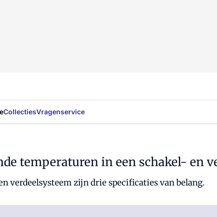
e
Collecties
Vragenservice
dende temperaturen in een schakel- en 
n verdeelsysteem zijn drie specificaties van belang.
Al abonnee?
Log hier in.