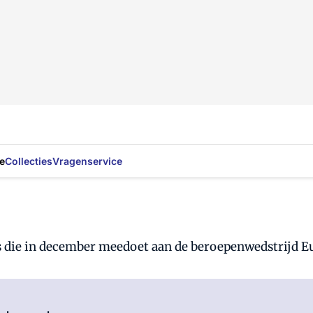
e
Collecties
Vragenservice
rs die in december meedoet aan de beroepenwedstrijd E
Log in
om dit artikel te lezen.