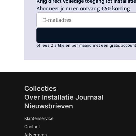
Krijg direct volledige toegang tot Installati
Abonneer je nu en ontvang
€50 korting
.
of lees 2 artikelen per maand met een gratis account
Collecties
Over Installatie Journaal
Nieuwsbrieven
Klantenservice
Contact
Adverteren