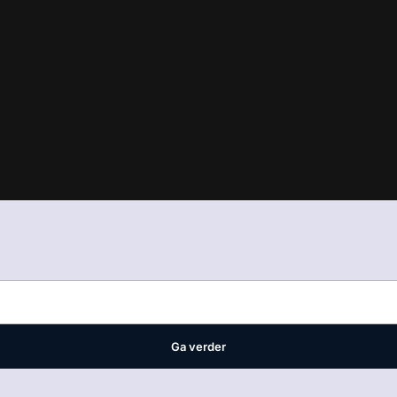
in
ons manifest
waar VMN media voor staat. Op gebruik van deze site
ellingen
Ga verder