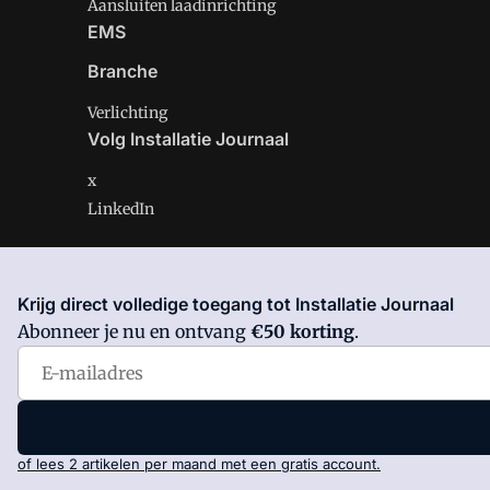
Aansluiten laadinrichting
EMS
Branche
Verlichting
Volg Installatie Journaal
x
LinkedIn
Krijg direct volledige toegang tot Installatie Journaal
Installatie Journaal is onderdeel van VMN media. Lees 
Abonneer je nu en ontvang
€50 korting
.
Voorwaarden
en
Privacy en Cookie beleid
|
Privacy inst
of lees 2 artikelen per maand met een gratis account.