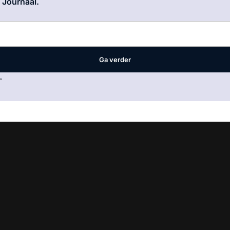
e Journaal.
Ga verder
.