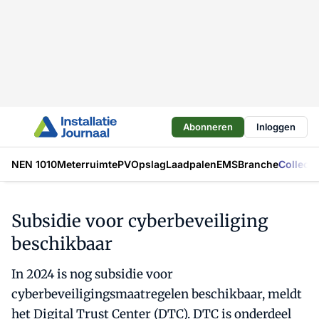
Abonneren
Inloggen
NEN 1010
Meterruimte
PV
Opslag
Laadpalen
EMS
Branche
Collecti
Subsidie voor cyberbeveiliging
beschikbaar
In 2024 is nog subsidie voor
cyberbeveiligingsmaatregelen beschikbaar, meldt
het Digital Trust Center (DTC). DTC is onderdeel