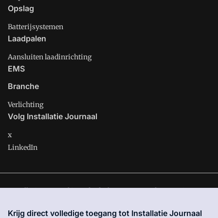
Opslag
Batterijsystemen
Laadpalen
Aansluiten laadinrichting
EMS
Branche
Verlichting
Volg Installatie Journaal
x
LinkedIn
Installatie Journaal is onderdeel van VMN media. Lees in
ons
manifest
waar VMN media voor staat. Op gebruik van deze
Krijg direct volledige toegang tot Installatie Journaal
site zijn de volgende regelingen van toepassing:
Algemene