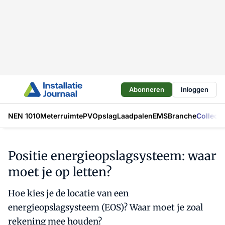
Abonneren
Inloggen
NEN 1010
Meterruimte
PV
Opslag
Laadpalen
EMS
Branche
Collecti
Positie energieopslagsysteem: waar
moet je op letten?
Hoe kies je de locatie van een
energieopslagsysteem (EOS)? Waar moet je zoal
rekening mee houden?