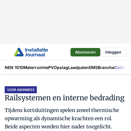
Abonneren
Inloggen
NEN 1010
Meterruimte
PV
Opslag
Laadpalen
EMS
Branche
Collecti
VOOR ABONNEES
Railsystemen en interne bedrading
Tijdens kortsluitingen spelen zowel thermische
opwarming als dynamische krachten een rol.
Beide aspecten worden hier nader toegelicht.