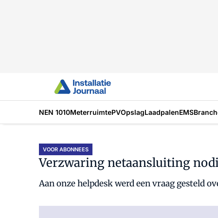
NEN 1010
Meterruimte
PV
Opslag
Laadpalen
EMS
Branch
VOOR ABONNEES
Verzwaring netaansluiting nod
Aan onze helpdesk werd een vraag gesteld ov