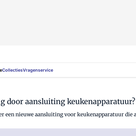
e
Collecties
Vragenservice
ig door aansluiting keukenapparatuur?
er een nieuwe aansluiting voor keukenapparatuur die a
Al abonnee?
Log hier in.