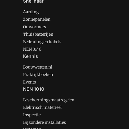
Snel naar
Aarding
Zonnepanelen
Omvormers
Thuisbatterijen
Bedrading en kabels
NEN 3140
Kennis
Bouwwetten.nl
Praktijkboeken
Events
NEN 1010
Beschermingsmaatregelen
Elektrisch materieel
Inspectie
Bijzondere installaties