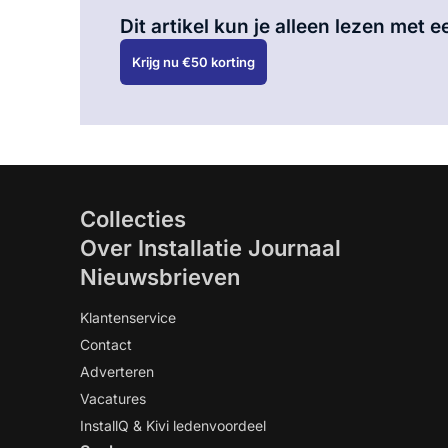
Dit artikel kun je alleen lezen met
Krijg nu €50 korting
Collecties
Over Installatie Journaal
Nieuwsbrieven
Klantenservice
Contact
Adverteren
Vacatures
InstallQ & Kivi ledenvoordeel