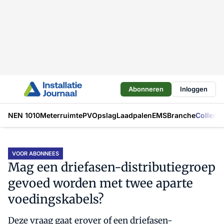
Abonneren
Inloggen
NEN 1010
Meterruimte
PV
Opslag
Laadpalen
EMS
Branche
Collecti
VOOR ABONNEES
Mag een driefasen-distributiegroep
gevoed worden met twee aparte
voedingskabels?
Deze vraag gaat erover of een driefasen-