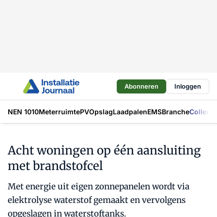
Abonneren
Inloggen
NEN 1010
Meterruimte
PV
Opslag
Laadpalen
EMS
Branche
Collecti
Acht woningen op één aansluiting
met brandstofcel
Met energie uit eigen zonnepanelen wordt via
elektrolyse waterstof gemaakt en vervolgens
opgeslagen in waterstoftanks.