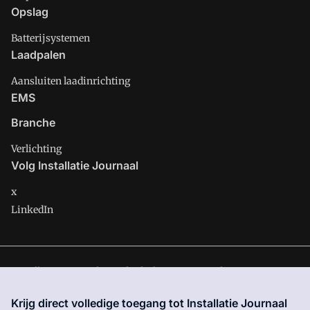
Opslag
Batterijsystemen
Laadpalen
Aansluiten laadinrichting
EMS
Branche
Verlichting
Volg Installatie Journaal
x
LinkedIn
Installatie Journaal is onderdeel van VMN media. Lees in
ons
manifest
waar VMN media voor staat. Op gebruik van deze
Krijg direct volledige toegang tot Installatie Journaal
site zijn de volgende regelingen van toepassing:
Algemene