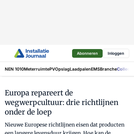
Abonneren
Inloggen
NEN 1010
Meterruimte
PV
Opslag
Laadpalen
EMS
Branche
Collecti
Europa repareert de
wegwerpcultuur: drie richtlijnen
onder de loep
Nieuwe Europese richtlijnen eisen dat producten
een langere levensduur krijgen. Hoe kan de