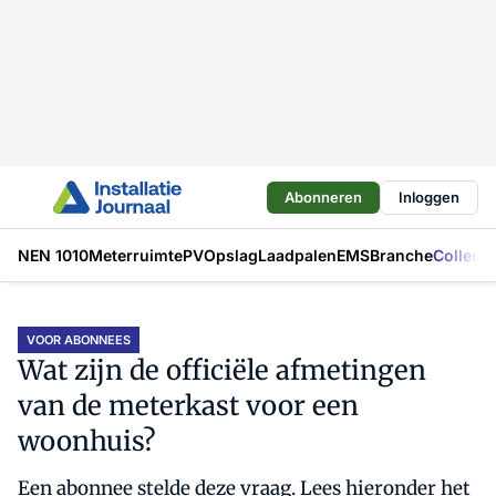
Abonneren
Inloggen
NEN 1010
Meterruimte
PV
Opslag
Laadpalen
EMS
Branche
Collecti
VOOR ABONNEES
Wat zijn de officiële afmetingen
van de meterkast voor een
woonhuis?
Een abonnee stelde deze vraag. Lees hieronder het