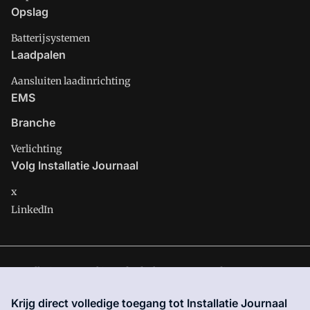
Opslag
Batterijsystemen
Laadpalen
Aansluiten laadinrichting
EMS
Branche
Verlichting
Volg Installatie Journaal
x
LinkedIn
Installatie Journaal is onderdeel van VMN media. Lees in
ons
manifest
waar VMN media voor staat. Op gebruik van deze
Krijg direct volledige toegang tot Installatie Journaal
site zijn de volgende regelingen van toepassing:
Algemene