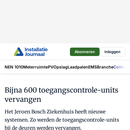
Abonneren
Inloggen
NEN 1010
Meterruimte
PV
Opslag
Laadpalen
EMS
Branche
Collecti
Bijna 600 toegangscontrole-units
vervangen
Het Jeroen Bosch Ziekenhuis heeft nieuwe
systemen. Zo werden de toegangscontrole-units
bij de deuren werden vervangen.