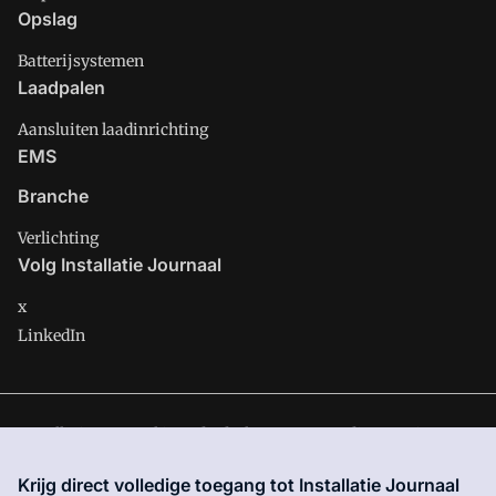
Opslag
Batterijsystemen
Laadpalen
Aansluiten laadinrichting
EMS
Branche
Verlichting
Volg Installatie Journaal
x
LinkedIn
Installatie Journaal is onderdeel van VMN media. Lees in
ons
manifest
waar VMN media voor staat. Op gebruik van deze
Krijg direct volledige toegang tot Installatie Journaal
site zijn de volgende regelingen van toepassing:
Algemene