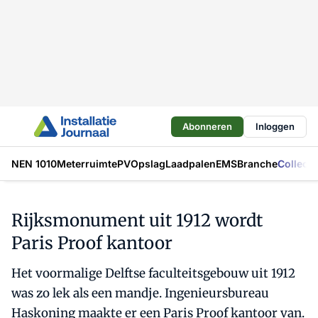
Abonneren
Inloggen
NEN 1010
Meterruimte
PV
Opslag
Laadpalen
EMS
Branche
Collecti
Rijksmonument uit 1912 wordt
Paris Proof kantoor
Het voormalige Delftse faculteitsgebouw uit 1912
was zo lek als een mandje. Ingenieursbureau
Haskoning maakte er een Paris Proof kantoor van.