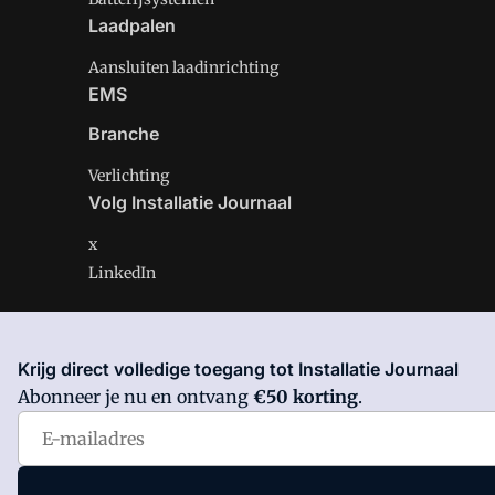
Laadpalen
Aansluiten laadinrichting
EMS
Branche
Verlichting
Volg Installatie Journaal
x
LinkedIn
Krijg direct volledige toegang tot Installatie Journaal
Installatie Journaal is onderdeel van VMN media. Lees 
Abonneer je nu en ontvang
€50 korting
.
Voorwaarden
en
Privacy en Cookie beleid
|
Privacy inst