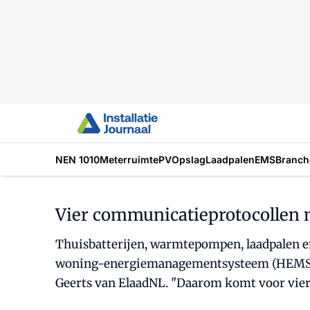
NEN 1010
Meterruimte
PV
Opslag
Laadpalen
EMS
Branch
Vier communicatieprotocollen 
Thuisbatterijen, warmtepompen, laadpalen 
woning-energiemanagementsysteem (HEMS) me
Geerts van ElaadNL. "Daarom komt voor vier 