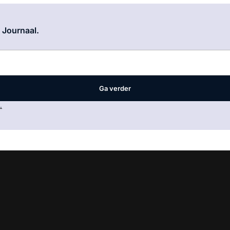
Log in
om dit artikel te lezen.
e Journaal.
Ga verder
.