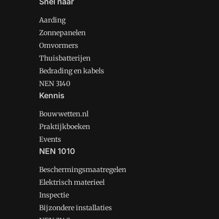
Snel naar
Aarding
Zonnepanelen
Omvormers
Thuisbatterijen
Bedrading en kabels
NEN 3140
Kennis
Bouwwetten.nl
Praktijkboeken
Events
NEN 1010
Beschermingsmaatregelen
Elektrisch materieel
Inspectie
Bijzondere installaties