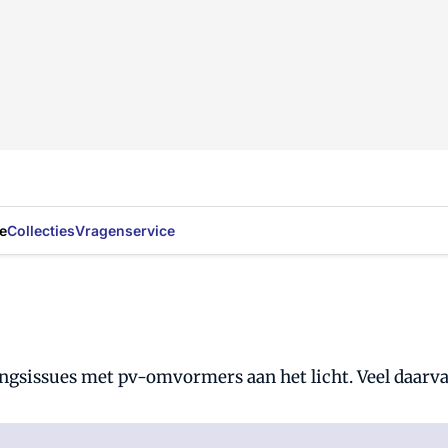
e
Collecties
Vragenservice
ngsissues met pv-omvormers aan het licht. Veel daarva
Al abonnee?
Log hier in.