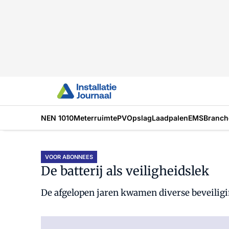
NEN 1010
Meterruimte
PV
Opslag
Laadpalen
EMS
Branch
VOOR ABONNEES
De batterij als veiligheidslek
De afgelopen jaren kwamen diverse beveiligi