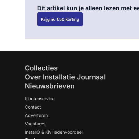
Dit artikel kun je alleen lezen met
Krijg nu €50 korting
Collecties
Over Installatie Journaal
Nieuwsbrieven
Klantenservice
Contact
Adverteren
Vacatures
InstallQ & Kivi ledenvoordeel