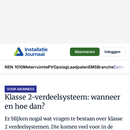
Abonneren
Inloggen
NEN 1010
Meterruimte
PV
Opslag
Laadpalen
EMS
Branche
Collecti
VOOR ABONNEES
Klasse 2-verdeelsysteem: wanneer
en hoe dan?
Er blijken nogal wat vragen te bestaan over klasse
2 verdeelsystemen. Die komen veel voor in de