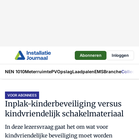
Abonneren
Inloggen
NEN 1010
Meterruimte
PV
Opslag
Laadpalen
EMS
Branche
Collecti
VOOR ABONNEES
Inplak-kinderbeveiliging versus
kindvriendelijk schakelmateriaal
In deze lezersvraag gaat het om wat voor
kindvriendelijke beveiliging moet worden