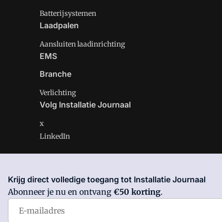
Batterijsystemen
Laadpalen
Aansluiten laadinrichting
EMS
Branche
Verlichting
Volg Installatie Journaal
x
LinkedIn
Krijg direct volledige toegang tot Installatie Journaal
Installatie Journaal is onderdeel van VMN media. Lees 
Abonneer je nu en ontvang
€50 korting
.
Voorwaarden
en
Privacy en Cookie beleid
|
Privacy inst