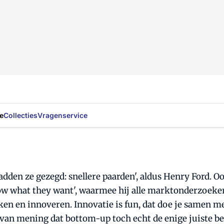
e
Collecties
Vragenservice
dden ze gezegd: snellere paarden', aldus Henry Ford. Oo
now what they want', waarmee hij alle marktonderzoeker
en en innoveren. Innovatie is fun, dat doe je samen met
j van mening dat bottom-up toch echt de enige juiste be