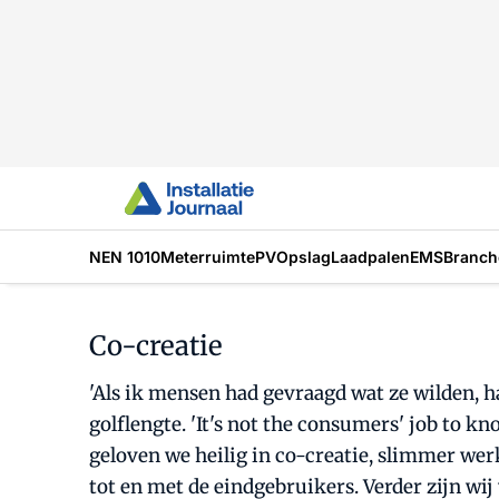
NEN 1010
Meterruimte
PV
Opslag
Laadpalen
EMS
Branch
Co-creatie
'Als ik mensen had gevraagd wat ze wilden, ha
golflengte. 'It's not the consumers' job to k
geloven we heilig in co-creatie, slimmer werk
tot en met de eindgebruikers. Verder zijn wi