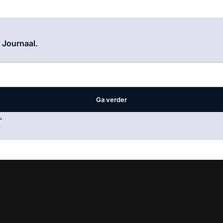
Log in
om dit artikel te lezen.
e Journaal.
Ga verder
.