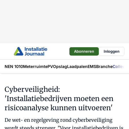
Abonneren
Inloggen
NEN 1010
Meterruimte
PV
Opslag
Laadpalen
EMS
Branche
Collecti
Cyberveiligheid:
'Installatiebedrijven moeten een
risicoanalyse kunnen uitvoeren'
De wet- en regelgeving rond cyberbeveiliging
wordt steeds strenger. "Voor installatiebedrijven is