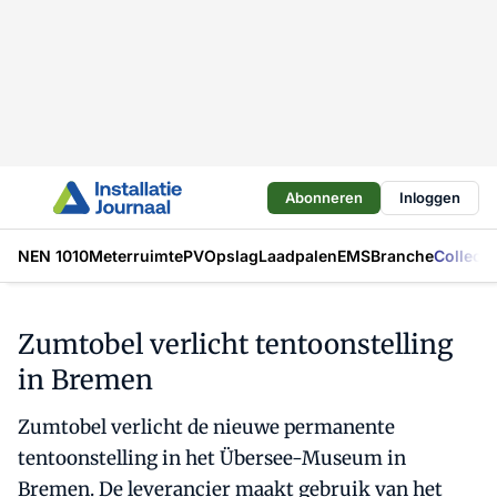
Abonneren
Inloggen
NEN 1010
Meterruimte
PV
Opslag
Laadpalen
EMS
Branche
Collecti
Zumtobel verlicht tentoonstelling
in Bremen
Zumtobel verlicht de nieuwe permanente
tentoonstelling in het Übersee-Museum in
Bremen. De leverancier maakt gebruik van het