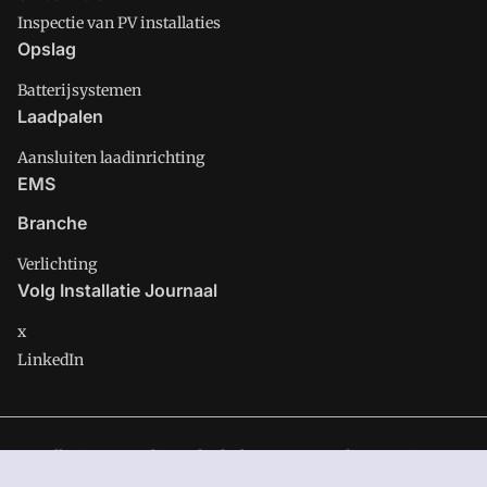
Inspectie van PV installaties
Opslag
Batterijsystemen
Laadpalen
Aansluiten laadinrichting
EMS
Branche
Verlichting
Volg Installatie Journaal
x
LinkedIn
Installatie Journaal is onderdeel van VMN media. Lees in
ons
manifest
waar VMN media voor staat. Op gebruik van deze