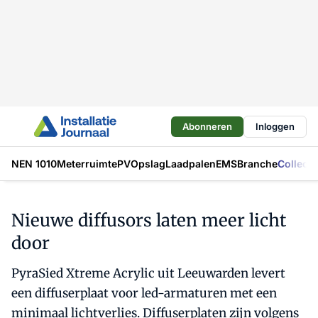
Abonneren
Inloggen
NEN 1010
Meterruimte
PV
Opslag
Laadpalen
EMS
Branche
Collecti
Nieuwe diffusors laten meer licht
door
PyraSied Xtreme Acrylic uit Leeuwarden levert
een diffuserplaat voor led-armaturen met een
minimaal lichtverlies. Diffuserplaten zijn volgens