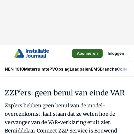
Abonneren
Inloggen
NEN 1010
Meterruimte
PV
Opslag
Laadpalen
EMS
Branche
Collecti
ZZP'ers: geen benul van einde VAR
Zzp'ers hebben geen benul van de model-
overeenkomst, laat staan dat ze weten hoe de
vervanger van de VAR-verklaring eruit ziet.
Bemiddelaar Connect ZZP Service is Bouwend