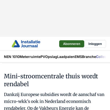
Abonneren
Inloggen
NEN 1010
Meterruimte
PV
Opslag
Laadpalen
EMS
Branche
Collecti
Mini-stroomcentrale thuis wordt
rendabel
Dankzij Europese subsidies wordt de aanschaf van
micro-wkk's ook in Nederland economisch
rendabeler. Op de Vakbeurs Energie kan de