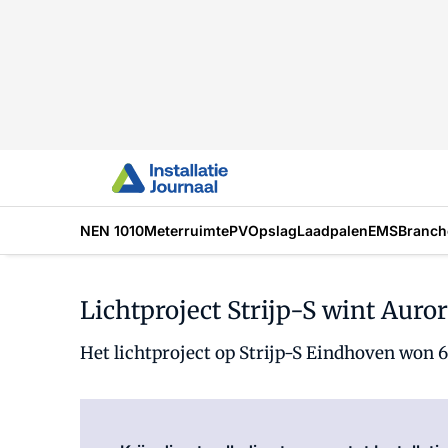
NEN 1010
Meterruimte
PV
Opslag
Laadpalen
EMS
Branch
Lichtproject Strijp-S wint Auro
Het lichtproject op Strijp-S Eindhoven won 6 