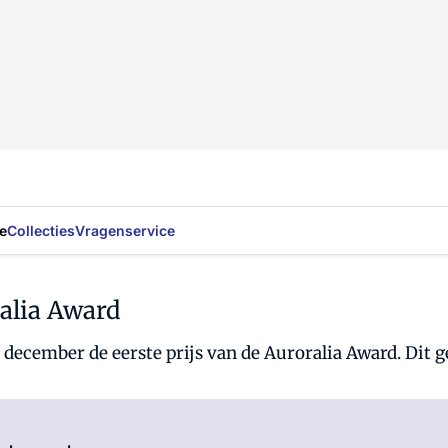
e
Collecties
Vragenservice
ralia Award
december de eerste prijs van de Auroralia Award. Dit ge
Log in
om dit artikel te lezen.