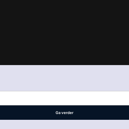
in
ons manifest
waar VMN media voor staat. Op gebruik van deze site
ellingen
Ga verder