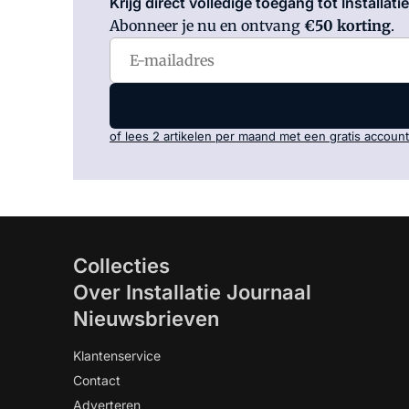
Krijg direct volledige toegang tot Installati
Abonneer je nu en ontvang
€50 korting
.
of lees 2 artikelen per maand met een gratis account
Collecties
Over Installatie Journaal
Nieuwsbrieven
Klantenservice
Contact
Adverteren