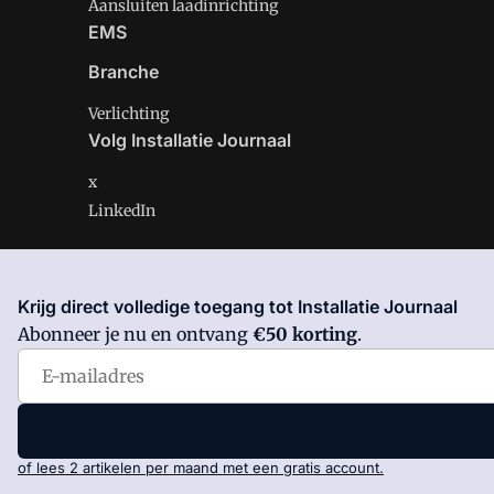
Aansluiten laadinrichting
EMS
Branche
Verlichting
Volg Installatie Journaal
x
LinkedIn
Krijg direct volledige toegang tot Installatie Journaal
Installatie Journaal is onderdeel van VMN media. Lees 
Abonneer je nu en ontvang
€50 korting
.
Voorwaarden
en
Privacy en Cookie beleid
|
Privacy inst
of lees 2 artikelen per maand met een gratis account.