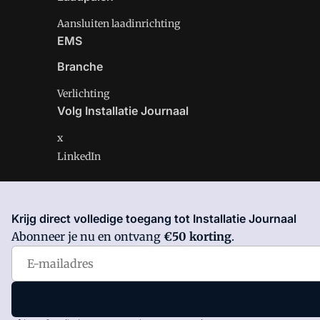
Aansluiten laadinrichting
EMS
Branche
Verlichting
Volg Installatie Journaal
x
LinkedIn
Krijg direct volledige toegang tot Installatie Journaal
Installatie Journaal is onderdeel van VMN media. Lees 
Abonneer je nu en ontvang
€50 korting
.
Voorwaarden
en
Privacy en Cookie beleid
|
Privacy inst