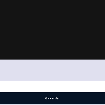
in
ons manifest
waar VMN media voor staat. Op gebruik van deze site
ellingen
Ga verder