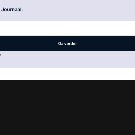
Log in
om dit artikel te lezen.
e Journaal.
Ga verder
.