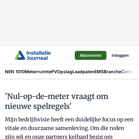
Abonneren
Inloggen
NEN 1010
Meterruimte
PV
Opslag
Laadpalen
EMS
Branche
Collecti
'Nul-op-de-meter vraagt om
nieuwe spelregels'
Mijn bedrijfsvisie heeft een duidelijke focus op een
vitale en duurzame samenleving. Om die reden
zijn wij en onze partners keihard bezig om