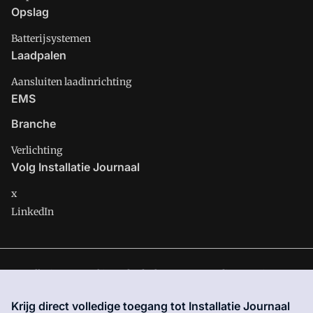
Opslag
Batterijsystemen
Laadpalen
Aansluiten laadinrichting
EMS
Branche
Verlichting
Volg Installatie Journaal
x
LinkedIn
Installatie Journaal is onderdeel van VMN media. Lees in
ons
manifest
waar VMN media voor staat. Op gebruik van deze
Krijg direct volledige toegang tot Installatie Journaal
site zijn de volgende regelingen van toepassing:
Algemene