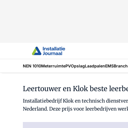
NEN 1010
Meterruimte
PV
Opslag
Laadpalen
EMS
Branch
Leertouwer en Klok beste leerb
Installatiebedrijf Klok en technisch dienstv
Nederland. Deze prijs voor leerbedrijven werk