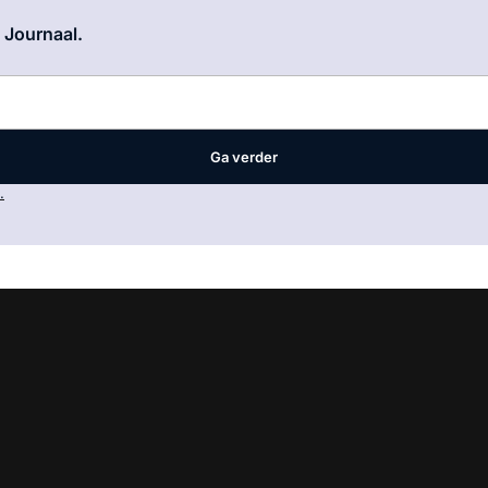
Log in
om dit artikel te lezen.
e Journaal.
Ga verder
.