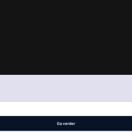
in
ons manifest
waar VMN media voor staat. Op gebruik van deze site
ellingen
Ga verder