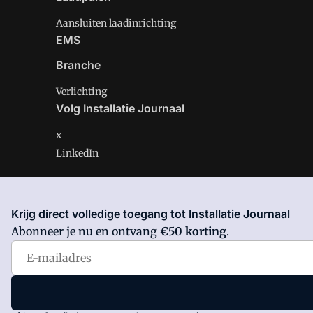
Aansluiten laadinrichting
EMS
Branche
Verlichting
Volg Installatie Journaal
x
LinkedIn
Krijg direct volledige toegang tot Installatie Journaal
Installatie Journaal is onderdeel van VMN media. Lees 
Abonneer je nu en ontvang
€50 korting
.
Voorwaarden
en
Privacy en Cookie beleid
|
Privacy inst