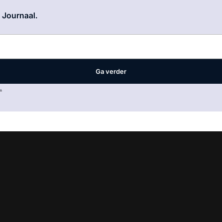
Log in
om dit artikel te lezen.
e Journaal.
Ga verder
.