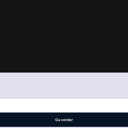
in
ons manifest
waar VMN media voor staat. Op gebruik van deze site
ellingen
Ga verder