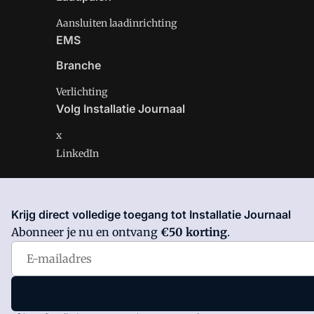
Aansluiten laadinrichting
EMS
Branche
Verlichting
Volg Installatie Journaal
x
LinkedIn
Krijg direct volledige toegang tot Installatie Journaal
Installatie Journaal is onderdeel van VMN media. Lees 
Abonneer je nu en ontvang
€50 korting
.
Voorwaarden
en
Privacy en Cookie beleid
|
Privacy inst