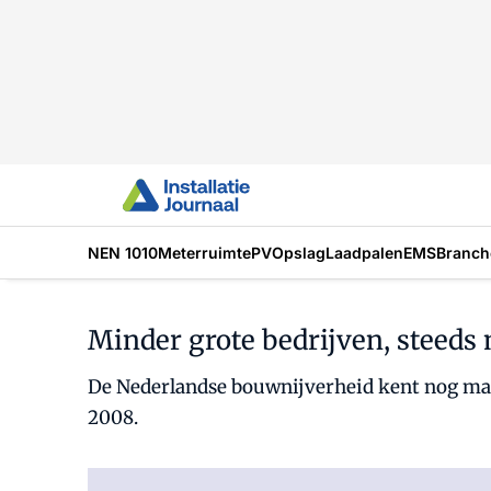
NEN 1010
Meterruimte
PV
Opslag
Laadpalen
EMS
Branch
Minder grote bedrijven, steeds
De Nederlandse bouwnijverheid kent nog ma
2008.