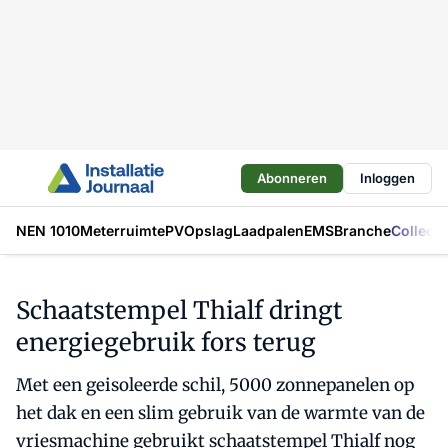
Abonneren
Inloggen
NEN 1010
Meterruimte
PV
Opslag
Laadpalen
EMS
Branche
Collecti
Schaatstempel Thialf dringt
energiegebruik fors terug
Met een geisoleerde schil, 5000 zonnepanelen op
het dak en een slim gebruik van de warmte van de
vriesmachine gebruikt schaatstempel Thialf nog