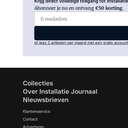
Krijg direct volledige toegang tot Installati
Abonneer je nu en ontvang
€50 korting
.
of lees 2 artikelen per maand met een gratis account
Collecties
Over Installatie Journaal
Nieuwsbrieven
Klantenservice
Contact
Adverteren