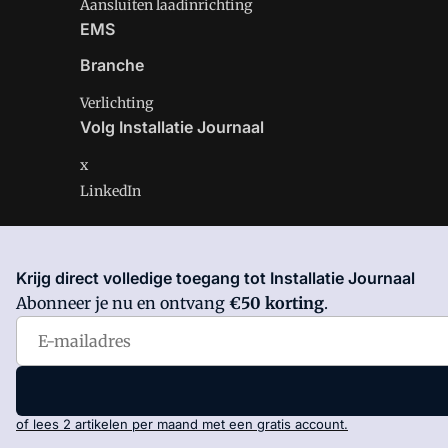
Aansluiten laadinrichting
EMS
Branche
Verlichting
Volg Installatie Journaal
x
LinkedIn
Krijg direct volledige toegang tot Installatie Journaal
Installatie Journaal is onderdeel van VMN media. Lees 
Abonneer je nu en ontvang
€50 korting
.
Voorwaarden
en
Privacy en Cookie beleid
|
Privacy inst
of lees 2 artikelen per maand met een gratis account.