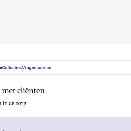
e
Collecties
Vragenservice
 met cliënten
 in de zorg
Log in
om dit artikel te lezen.