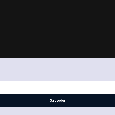
in
ons manifest
waar VMN media voor staat. Op gebruik van deze site
ellingen
Ga verder