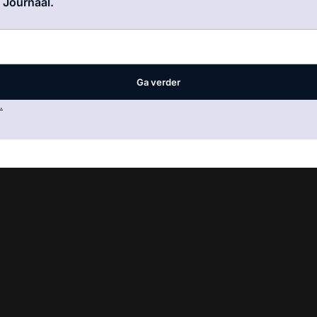
e Journaal.
Ga verder
.