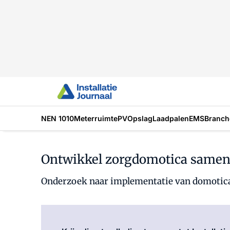
NEN 1010
Meterruimte
PV
Opslag
Laadpalen
EMS
Branch
Ontwikkel zorgdomotica samen
Onderzoek naar implementatie van domotica