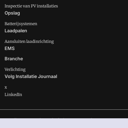
Inspectie van PV installaties
Opslag
Batterijsystemen
Laadpalen
Aansluiten laadinrichting
EMS
Branche
Verlichting
Volg Installatie Journaal
x
LinkedIn
Installatie Journaal is onderdeel van VMN media. Lees in
ons
manifest
waar VMN media voor staat. Op gebruik van deze