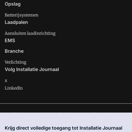
Opslag
Batterijsystemen
Laadpalen
Aansluiten laadinrichting
EMS
Branche
Verlichting
Volg Installatie Journaal
x
LinkedIn
Installatie Journaal is onderdeel van VMN media. Lees in
ons
manifest
waar VMN media voor staat. Op gebruik van deze
Krijg direct volledige toegang tot Installatie Journaal
site zijn de volgende regelingen van toepassing:
Algemene