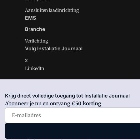
Aansluiten laadinrichting
EMS
Branche
Verlichting
Volg Installatie Journaal
x
LinkedIn
Krijg direct volledige toegang tot Installatie Journaal
Installatie Journaal is onderdeel van VMN media. Lees 
Abonneer je nu en ontvang
€50 korting
.
Voorwaarden
en
Privacy en Cookie beleid
|
Privacy inst