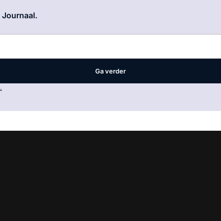
Log in
om dit artikel te lezen.
e Journaal.
Ga verder
.