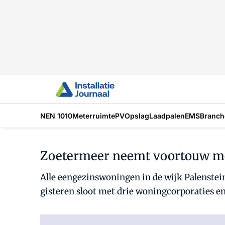
NEN 1010
Meterruimte
PV
Opslag
Laadpalen
EMS
Branch
Zoetermeer neemt voortouw me
Alle eengezinswoningen in de wijk Palenstein
gisteren sloot met drie woningcorporaties e