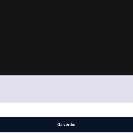
in
ons manifest
waar VMN media voor staat. Op gebruik van deze site
ellingen
Ga verder