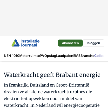
Abonneren
Inloggen
NEN 1010
Meterruimte
PV
Opslag
Laadpalen
EMS
Branche
Collecti
Waterkracht geeft Brabant energie
In Frankrijk, Duitsland en Groot-Brittannië
draaien ze al: kleine waterkrachtturbines die
elektriciteit opwekken door middel van
waterkracht. In Nederland wil energiecoöperatie