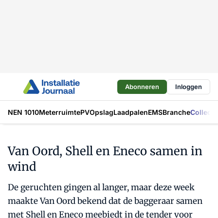
Abonneren
Inloggen
NEN 1010
Meterruimte
PV
Opslag
Laadpalen
EMS
Branche
Collecti
Van Oord, Shell en Eneco samen in
wind
De geruchten gingen al langer, maar deze week
maakte Van Oord bekend dat de baggeraar samen
met Shell en Eneco meebiedt in de tender voor