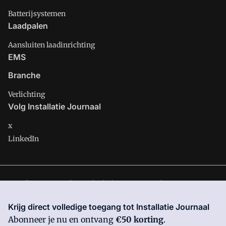
Batterijsystemen
Laadpalen
Aansluiten laadinrichting
EMS
Branche
Verlichting
Volg Installatie Journaal
x
LinkedIn
Installatie Journaal is onderdeel van VMN media. Lees in
ons
manifest
waar VMN media voor staat. Op gebruik van deze
Krijg direct volledige toegang tot Installatie Journaal
site zijn de volgende regelingen van toepassing:
Algemene
Abonneer je nu en ontvang
€50 korting
.
Voorwaarden
en
Privacy en Cookie beleid
|
Privacy instellingen