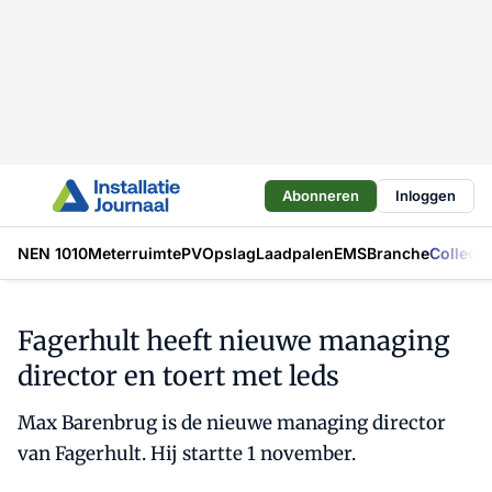
Abonneren
Inloggen
NEN 1010
Meterruimte
PV
Opslag
Laadpalen
EMS
Branche
Collecti
Fagerhult heeft nieuwe managing
director en toert met leds
Max Barenbrug is de nieuwe managing director
van Fagerhult. Hij startte 1 november.