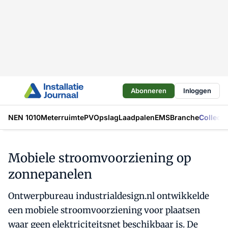
Abonneren
Inloggen
NEN 1010
Meterruimte
PV
Opslag
Laadpalen
EMS
Branche
Collecti
Mobiele stroomvoorziening op
zonnepanelen
Ontwerpbureau industrialdesign.nl ontwikkelde
een mobiele stroomvoorziening voor plaatsen
waar geen elektriciteitsnet beschikbaar is. De