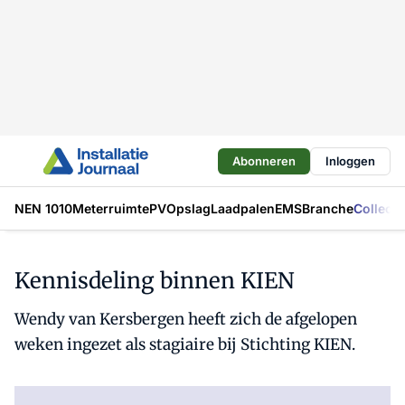
Abonneren
Inloggen
NEN 1010
Meterruimte
PV
Opslag
Laadpalen
EMS
Branche
Collecti
Kennisdeling binnen KIEN
Wendy van Kersbergen heeft zich de afgelopen
weken ingezet als stagiaire bij Stichting KIEN.