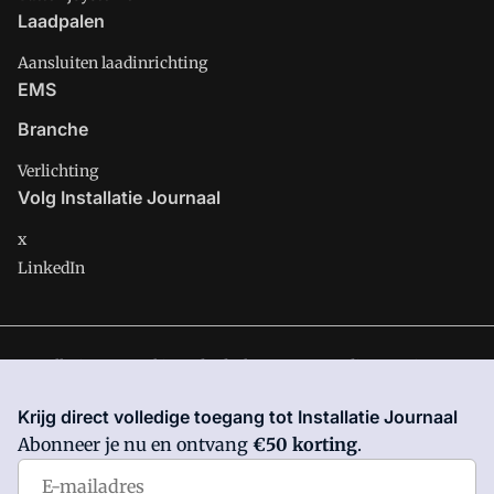
Laadpalen
Aansluiten laadinrichting
EMS
Branche
Verlichting
Volg Installatie Journaal
x
LinkedIn
Installatie Journaal is onderdeel van VMN media. Lees in
ons
manifest
waar VMN media voor staat. Op gebruik van deze
Krijg direct volledige toegang tot Installatie Journaal
site zijn de volgende regelingen van toepassing:
Algemene
Abonneer je nu en ontvang
€50 korting
.
Voorwaarden
en
Privacy en Cookie beleid
|
Privacy instellingen