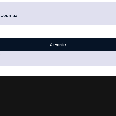
Log in
om dit artikel te lezen.
e Journaal.
Ga verder
.