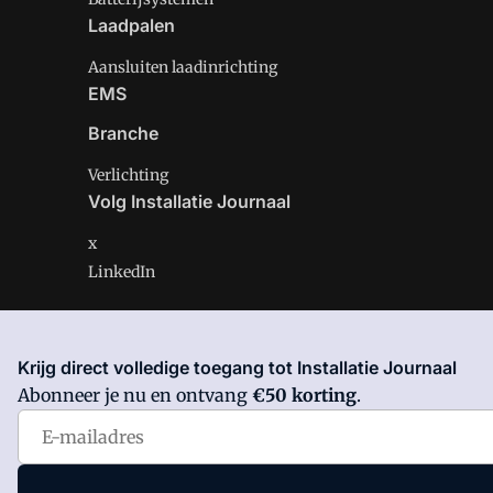
Laadpalen
Aansluiten laadinrichting
EMS
Branche
Verlichting
Volg Installatie Journaal
x
LinkedIn
Krijg direct volledige toegang tot Installatie Journaal
Installatie Journaal is onderdeel van VMN media. Lees 
Abonneer je nu en ontvang
€50 korting
.
Voorwaarden
en
Privacy en Cookie beleid
|
Privacy inst