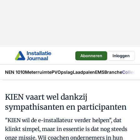
Abonneren
Inloggen
NEN 1010
Meterruimte
PV
Opslag
Laadpalen
EMS
Branche
Collecti
KIEN vaart wel dankzij
sympathisanten en participanten
"KIEN wil de e-installateur verder helpen", dat
klinkt simpel, maar in essentie is dat nog steeds
onze missie. Wij coachen ondernemers in hun